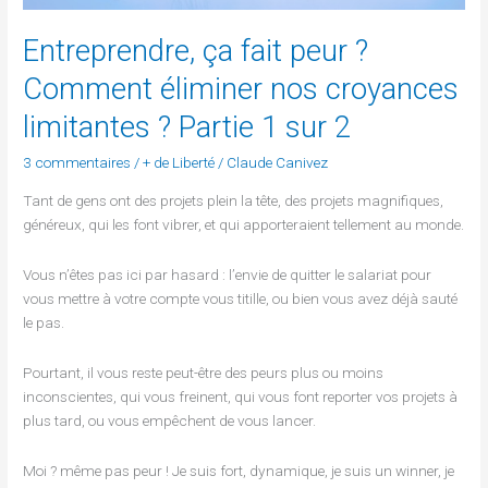
croyances
limitantes ?
Entreprendre, ça fait peur ?
Partie
1
Comment éliminer nos croyances
sur
limitantes ? Partie 1 sur 2
2
3 commentaires
/
+ de Liberté
/
Claude Canivez
Tant de gens ont des projets plein la tête, des projets magnifiques,
généreux, qui les font vibrer, et qui apporteraient tellement au monde.
Vous n’êtes pas ici par hasard : l’envie de quitter le salariat pour
vous mettre à votre compte vous titille, ou bien vous avez déjà sauté
le pas.
Pourtant, il vous reste peut-être des peurs plus ou moins
inconscientes, qui vous freinent, qui vous font reporter vos projets à
plus tard, ou vous empêchent de vous lancer.
Moi ? même pas peur ! Je suis fort, dynamique, je suis un winner, je