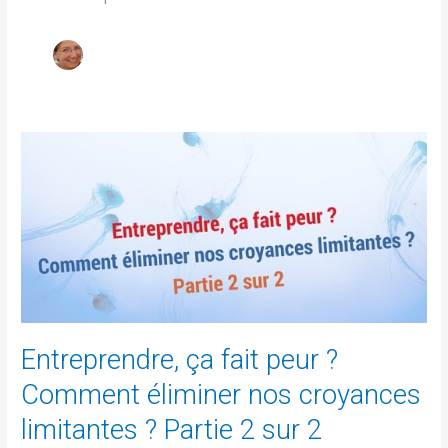
Entreprendre,
ça
fait
peur
?
Comment
éliminer
nos
croyances
limitantes ?
Entreprendre, ça fait peur ?
Partie
2
Comment éliminer nos croyances
sur
limitantes ? Partie 2 sur 2
2